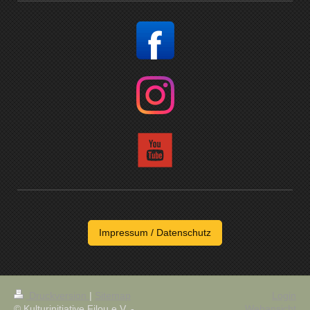
Impressum / Datenschutz
Druckversion
|
Sitemap
Login
© Kulturinitiative Filou e.V. -
Webansicht