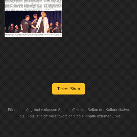
Ticket-Shop
Für dieses Angebot verlassen Sie die offiziellen Seiten der Kulturinitiative
Filou. Filou ist nicht verantwortlich für die Inhalte externer Links.